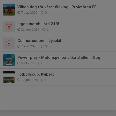
Vilken dag för vårat flicklag i Proletären FF
7 sep 2025
0
Ingen match Lörd 24/8
22 aug 2025
0
Gullmarscupen i Lysekil
7 aug 2025
0
Power play - Matchspel på olika ställen i Gbg
5 jul 2025
0
Fotbollscup, Kviberg
17 jun 2025
0