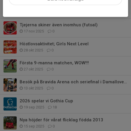
Ingen gör det som oss
22 nov 2025
0
Tjejerna skiner även inomhus (futsal)
17 nov 2025
0
Höstlovsaktivitet; Girls Next Level
28 okt 2025
0
Första 9-manna matchen, WOW!!!
27 okt 2025
0
Besök på Bravida Arena och seriefinal i Damallsvenskan
13 okt 2025
0
2026 spelar vi Gothia Cup
19 sep 2025
18
Nya höjder för vårat flicklag födda 2013
15 sep 2025
0