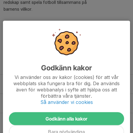
redskap samt spela fotboll tillsammans på
barnens villkor.
Forza PFF
Dela nyhet
Tidigare nyheter
Godkänn kakor
Vi använder oss av kakor (cookies) för att vår
Välkommen på ABC Föräldrakurs, unik möjlighet på PFF!
webbplats ska fungera bra för dig. De används
3 feb, 20:25
1
även för webbanalys i syfte att hjälpa oss att
förbättra våra tjänster.
Futsal turnering i mellandagarna
Så använder vi cookies
24 dec 2025
0
Godkänn alla kakor
Bland höghusen och gårdarna
8 dec 2025
0
Bara nödvändiga