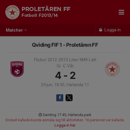
PROLETÄREN FF
Fotboll F2013/14
Logga in
Matcher
Qviding FIF 1 - Proletären FF
Flickor 2012-2013 Liten 9M9 Lätt
Gr. C Vår
4 - 2
24 jun, 18:30, Härlanda 11
Samling 17:45, Härlanda park
Endast kallade kunde anmäla sig till aktiviteten. 16 personer var kallade.
Logga in här