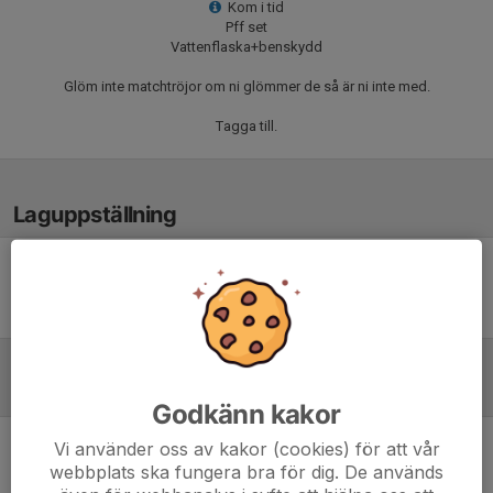
Kom i tid
Pff set
Vattenflaska+benskydd
Glöm inte matchtröjor om ni glömmer de så är ni inte med.
Tagga till.
Laguppställning
Ingen uppställning ifylld
Referat
Godkänn kakor
Vi använder oss av kakor (cookies) för att vår
Inget referat skrivet
webbplats ska fungera bra för dig. De används