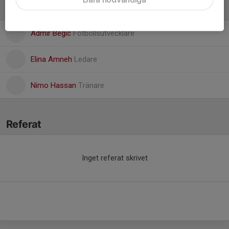
Ledare
Admir Begic
Fotbollsutvecklare
Elina Amneh
Ledare
Nimo Hassan
Tränare
Referat
Inget referat skrivet