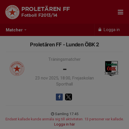
PROLETÄREN FF
Fotboll F2013/14
Logga in
Matcher
Proletären FF - Lunden ÖBK 2
Träningsmatcher
-
23 nov 2025, 18:00, Frejaskolan
Sporthall
Samling 17:45
Endast kallade kunde anmäla sig till aktiviteten. 13 personer var kallade.
Logga in här