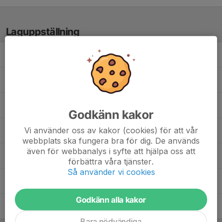
Laguppställning
11. Fadumo Abdi
Florena Useini
Hani Gurbe
Godkänn kakor
Vi använder oss av kakor (cookies) för att vår
Hodan Yasin
webbplats ska fungera bra för dig. De används
även för webbanalys i syfte att hjälpa oss att
Ilhan Buni
förbättra våra tjänster.
Så använder vi cookies
Najma Ahmed
Godkänn alla kakor
Shams Babayigit
Bara nödvändiga