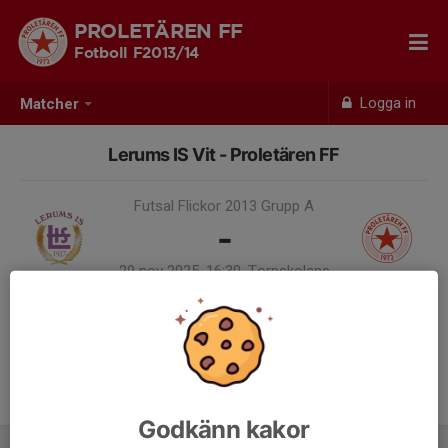
PROLETÄREN FF
Fotboll F2013/14
Logga in
Matcher
Lerums IS Vit - Proletären FF
Futsal Flickor 2013 Grupp A
-
29 nov 2025, 16:30, Torpskolans
Idrottshall
Samling 16:00
Godkänn kakor