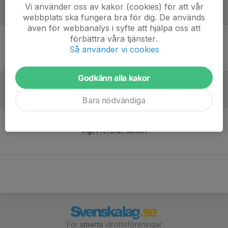
Vi använder oss av kakor (cookies) för att vår
Laguppställning
webbplats ska fungera bra för dig. De används
även för webbanalys i syfte att hjälpa oss att
förbättra våra tjänster.
Ingen uppställning ifylld
Så använder vi cookies
Godkänn alla kakor
Referat
Bara nödvändiga
Inget referat skrivet
För
smarta
idrottsföreningar