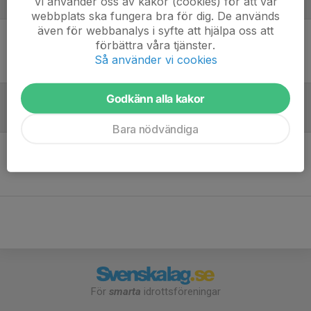
Vi använder oss av kakor (cookies) för att vår
Laguppställning
webbplats ska fungera bra för dig. De används
även för webbanalys i syfte att hjälpa oss att
förbättra våra tjänster.
Ingen uppställning ifylld
Så använder vi cookies
Godkänn alla kakor
Referat
Bara nödvändiga
Inget referat skrivet
För
smarta
idrottsföreningar