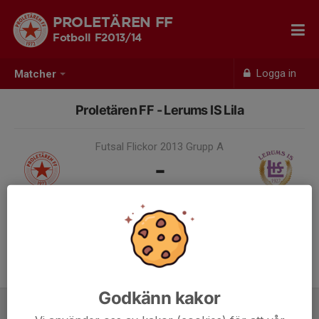
PROLETÄREN FF
Fotboll F2013/14
Logga in
Matcher
Proletären FF - Lerums IS Lila
Futsal Flickor 2013 Grupp A
-
22 nov 2025, 15:05, Flatåsskolan
Samling 14:35
Godkänn kakor