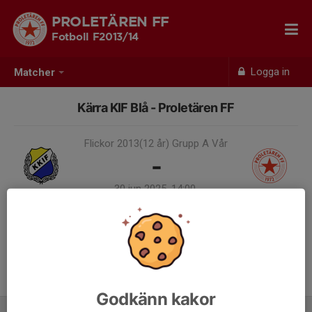
PROLETÄREN FF
Fotboll F2013/14
Logga in
Matcher
Kärra KIF Blå - Proletären FF
Flickor 2013(12 år) Grupp A Vår
-
30 jun 2025, 14:00,
Klarebergsvallen 21 Konstgräs
Samling 13:00
Godkänn kakor