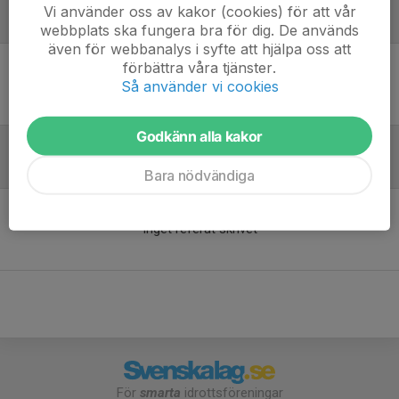
Vi använder oss av kakor (cookies) för att vår
Laguppställning
webbplats ska fungera bra för dig. De används
även för webbanalys i syfte att hjälpa oss att
förbättra våra tjänster.
Ingen uppställning ifylld
Så använder vi cookies
Godkänn alla kakor
Referat
Bara nödvändiga
Inget referat skrivet
För
smarta
idrottsföreningar