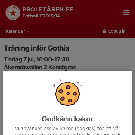
PROLETÄREN FF
Fotboll F2013/14
Logga in
Kalender
Träning inför Gothia
Tisdag 7 jul, 16:00-17:30
Åkeredsvallen 2 Konstgräs
Samling: 15:45, Åkeredsvallen
Pff set
Vattenflaska
Fotbollskor
Godkänn kakor
KOM I TID
Vi använder oss av kakor (cookies) för att vår
webbplats ska fungera bra för dig. De används