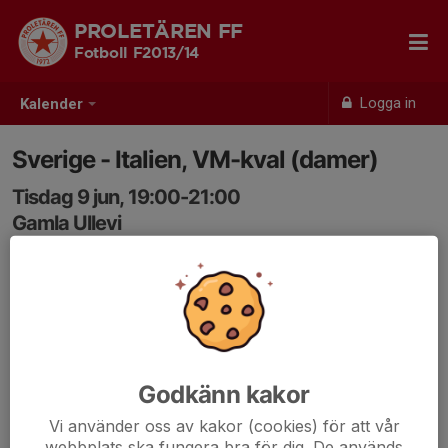
PROLETÄREN FF
Fotboll F2013/14
Logga in
Kalender
Sverige - Italien, VM-kval (damer)
Tisdag 9 jun, 19:00-21:00
Gamla Ullevi
Samling: 18:15
Godkänn kakor
Vi använder oss av kakor (cookies) för att vår
webbplats ska fungera bra för dig. De används