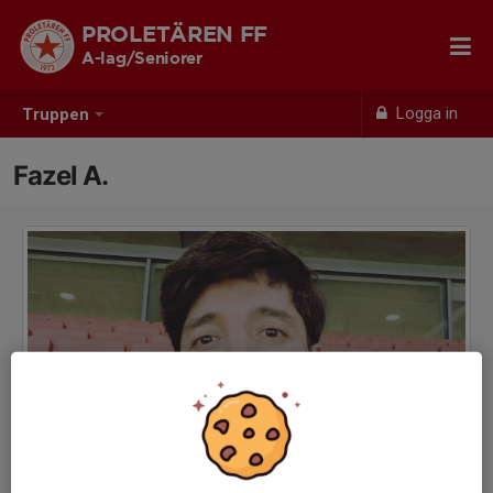
PROLETÄREN FF
A-lag/Seniorer
Logga in
Truppen
Fazel A.