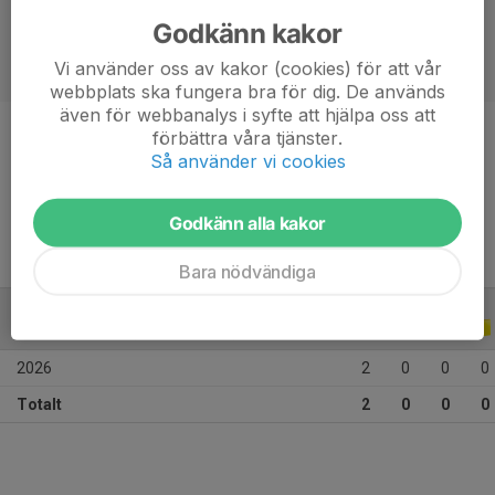
Godkänn kakor
Vi använder oss av kakor (cookies) för att vår
webbplats ska fungera bra för dig. De används
även för webbanalys i syfte att hjälpa oss att
förbättra våra tjänster.
Position
-
Så använder vi cookies
Ålder
33 år
Godkänn alla kakor
Bara nödvändiga
ALLA SERIER
ALLA ÅR
2026
2
0
0
0
Totalt
2
0
0
0