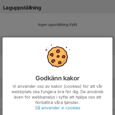
Laguppställning
Ingen uppställning ifylld
Inför match
Inget skrivet
Godkänn kakor
Vi använder oss av kakor (cookies) för att vår
Tabell
webbplats ska fungera bra för dig. De används
även för webbanalys i syfte att hjälpa oss att
förbättra våra tjänster.
Division 7A Herr
M
+/-
P
Så använder vi cookies
1. Skogens IF