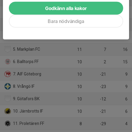
10
31
27
Godkänn alla kakor
2. BK Bifrost
11
30
27
Bara nödvändiga
3. Mölnlycke IS Ungdom
8
37
21
4. Johannebergs IF
10
-1
19
5. Markplan FC
11
7
16
6. Balltorps FF
10
2
15
7. AIF Göteborg
10
-21
9
8. Vrångö IF
10
-23
9
9. Götafors BK
10
-12
6
10. Järnbrotts IF
10
-21
6
11. Proletären FF
8
-29
4