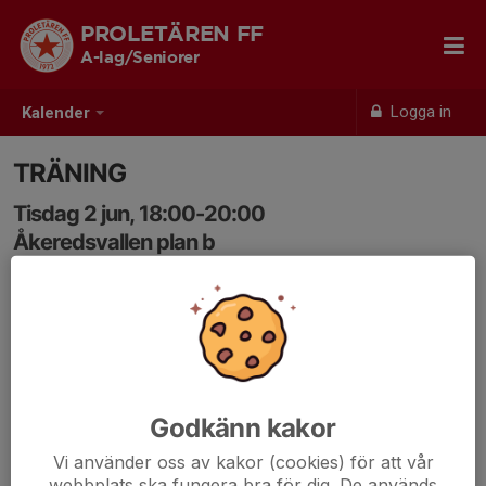
PROLETÄREN FF
A-lag/Seniorer
Logga in
Kalender
TRÄNING
Tisdag 2 jun, 18:00-20:00
Åkeredsvallen plan b
Samling: 18:00
Godkänn kakor
Vi använder oss av kakor (cookies) för att vår
webbplats ska fungera bra för dig. De används