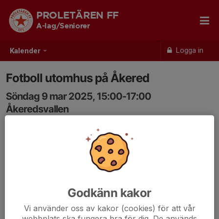
PROLETÄREN FF
A-lag/Seniorer
Logga in
Kalender
Fotboll utomhus på Åkered
Söndag 9 mar 2025, 15:00-17:00
Åkeredsvallen
Samling: 14:45, Åkeredsvallen
Godkänn kakor
Vi använder oss av kakor (cookies) för att vår
webbplats ska fungera bra för dig. De används