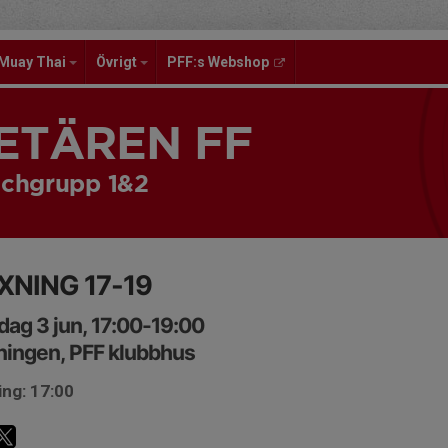
Muay Thai
Övrigt
PFF:s Webshop
ETÄREN FF
chgrupp 1&2
XNING 17-19
ag 3 jun, 17:00-19:00
ningen, PFF klubbhus
ing: 17:00