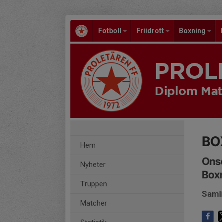
Fotboll
Friidrott
Boxning
PROL
Diplom Mat
BO
Hem
Onsd
Nyheter
Box
Truppen
Saml
Matcher