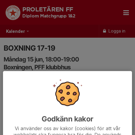
PROLETÄREN FF
Diplom Matchgrupp 1&2
Logga in
Kalender
BOXNING 17-19
Måndag 15 jun, 18:00-19:00
Boxningen, PFF klubbhus
Samling: 18:00
Godkänn kakor
Vi använder oss av kakor (cookies) för att vår
webbplats ska fungera bra för dig. De används