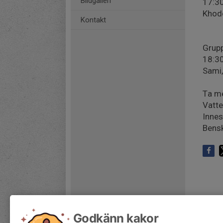
Bildgalleri
17:3
Khodo
Kontakt
Grup
18:3
Sami,
Ta m
Vatte
Innes
Bens
Godkänn kakor