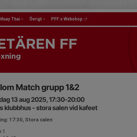
Muay Thai
Övrigt
PFF:s Webshop
ETÄREN FF
xning
lom Match grupp 1&2
ag 13 aug 2025, 17:30-20:00
s klubbhus - stora salen vid kafeet
ng: 17:30, Stora salen
p 1