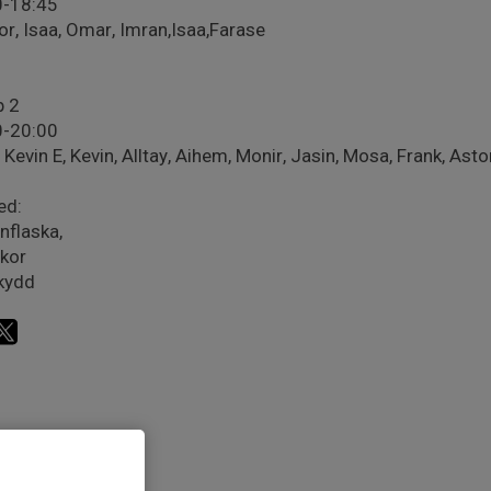
0-18:45
r, Isaa, Omar, Imran,Isaa,Farase
p 2
0-20:00
 Kevin E, Kevin, Alltay, Aihem, Monir, Jasin, Mosa, Frank, As
ed:
nflaska,
kor
kydd