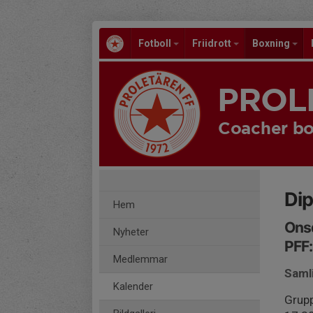
Fotboll
Friidrott
Boxning
PROL
Coacher bo
Dip
Hem
Onsd
Nyheter
PFF:
Medlemmar
Samli
Kalender
Grup