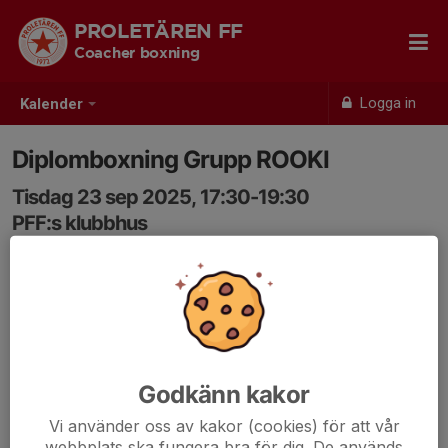
PROLETÄREN FF
Coacher boxning
Logga in
Kalender
Diplomboxning Grupp ROOKI
Tisdag 23 sep 2025, 17:30-19:30
PFF:s klubbhus
Samling: 17:30
Ta med:
Vattenflaska
Inneskor
Liten handduk
Godkänn kakor
Vi använder oss av kakor (cookies) för att vår
webbplats ska fungera bra för dig. De används