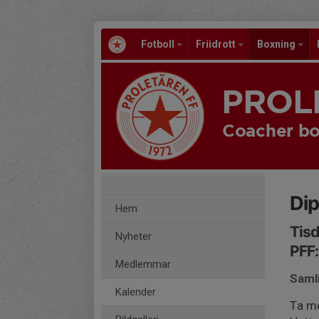
Fotboll
Friidrott
Boxning
PROL
Coacher bo
Di
Hem
Tisd
Nyheter
PFF:
Medlemmar
Saml
Kalender
Ta m