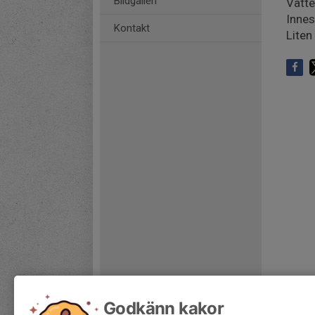
Bildgalleri
Vatte
Innes
Kontakt
Liten
Godkänn kakor