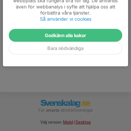
webbplats ska fungera bra för dig. De används
Sami, Kevin E, Kevin, Alltay, Aihem, Monir, Jasin, Mosa,
även för webbanalys i syfte att hjälpa oss att
Frank, Astori, Benito/Delroy/Packman
förbättra våra tjänster.
Så använder vi cookies
Ta med:
Vattenflaska,
Godkänn alla kakor
Inneskor
Benskydd
Bara nödvändiga
För
smarta
idrottsföreningar
Välj version:
Mobil
|
Desktop