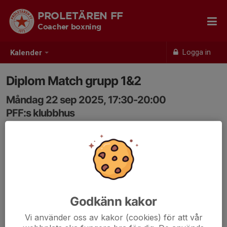
PROLETÄREN FF
Coacher boxning
Logga in
Kalender
Diplom Match grupp 1&2
Måndag 22 sep 2025, 17:30-20:00
PFF:s klubbhus
Samling: 17:30
Grupp 1
17:30-18:45
Khodor, Isaa, Omar, Imran,Isaa,Farase
Godkänn kakor
Grupp 2
Vi använder oss av kakor (cookies) för att vår
18:30-20:00