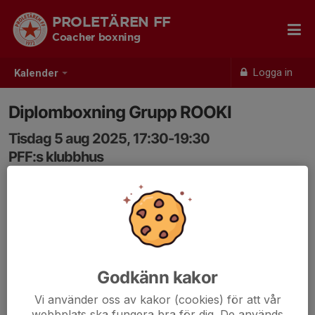
PROLETÄREN FF
Coacher boxning
Logga in
Kalender
Diplomboxning Grupp ROOKI
Tisdag 5 aug 2025, 17:30-19:30
PFF:s klubbhus
Samling: 17:30
Godkänn kakor
Vi använder oss av kakor (cookies) för att vår
webbplats ska fungera bra för dig. De används