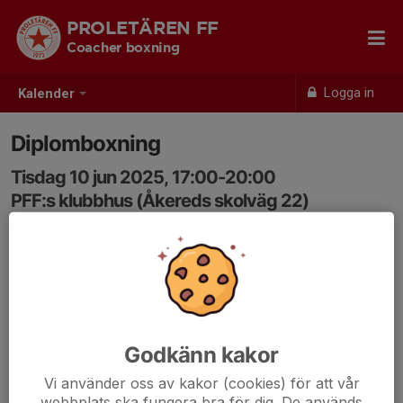
PROLETÄREN FF
Coacher boxning
Logga in
Kalender
Diplomboxning
Tisdag 10 jun 2025, 17:00-20:00
PFF:s klubbhus (Åkereds skolväg 22)
Samling: 17:00
Godkänn kakor
Vi använder oss av kakor (cookies) för att vår
webbplats ska fungera bra för dig. De används