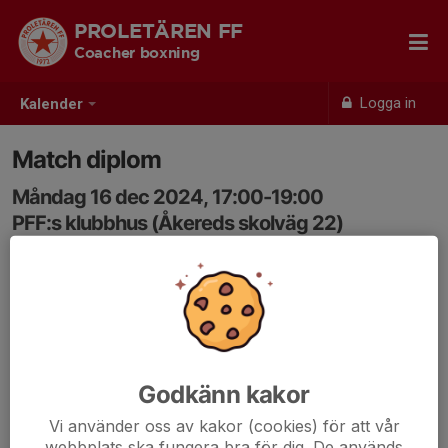
PROLETÄREN FF
Coacher boxning
Logga in
Kalender
Match diplom
Måndag 16 dec 2024, 17:00-19:00
PFF:s klubbhus (Åkereds skolväg 22)
Samling: 17:00
Godkänn kakor
Vi använder oss av kakor (cookies) för att vår
webbplats ska fungera bra för dig. De används