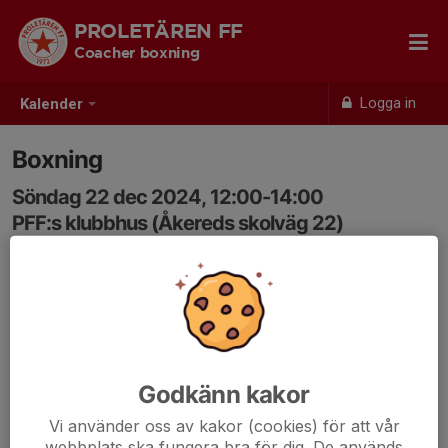
PROLETÄREN FF
Coacher boxning
Logga in
Kalender
Boxning
Söndag 22 dec 2024, 12:00-14:00
PFF:s klubbhus (Åkereds skolväg 22)
Samling: 12:00
Godkänn kakor
Vi använder oss av kakor (cookies) för att vår
webbplats ska fungera bra för dig. De används