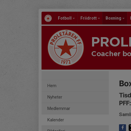
Fotboll
Friidrott
Boxning
PROL
Coacher bo
Bo
Hem
Tisd
Nyheter
PFF:
Medlemmar
Saml
Kalender