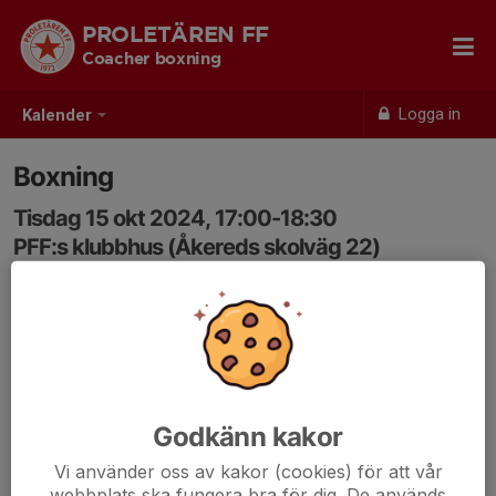
PROLETÄREN FF
Coacher boxning
Logga in
Kalender
Boxning
Tisdag 15 okt 2024, 17:00-18:30
PFF:s klubbhus (Åkereds skolväg 22)
Samling: 17:00
Godkänn kakor
Vi använder oss av kakor (cookies) för att vår
webbplats ska fungera bra för dig. De används