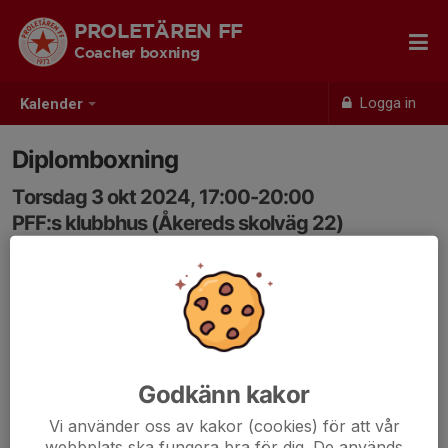
PROLETÄREN FF
Coacher boxning
Logga in
Kalender
Diplomboxning
Torsdag 3 okt 2024, 17:00-20:00
PFF:s klubbhus (Åkereds skolväg 22)
Samling: 17:00
Godkänn kakor
Vi använder oss av kakor (cookies) för att vår
webbplats ska fungera bra för dig. De används