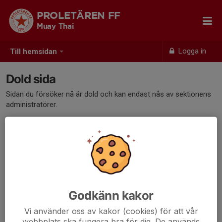
PROLETÄREN FF
Muay Thai
Logga in
Till hemsidan
Dold sida
Sidan du försöker nå är dold och kan endast nås av sektionens
administratörer.
Godkänn kakor
Vi använder oss av kakor (cookies) för att vår
webbplats ska fungera bra för dig. De används